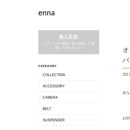
enna
美人百花
ファッション雑誌『美人百花』に掲
オ
載して頂きました♪
バ
CATEGORY
2017
COLLECTION
ACCESSORY
あな
CAMERA
BELT
お好
SUSPENDER