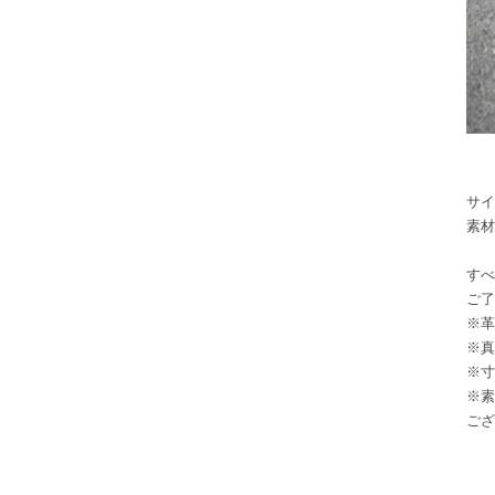
サイ
素材
すべ
ご了
※革
※真
※寸
※素
ござ