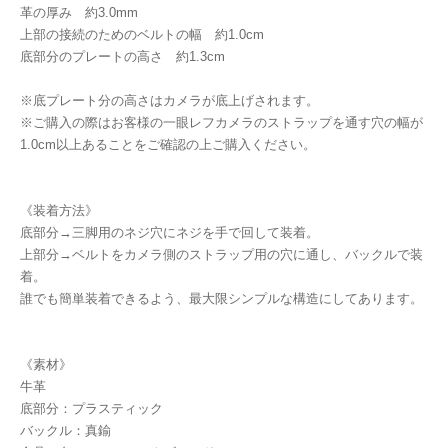
革の厚み 約3.0mm
上部の接続のためのベルトの幅 約1.0cm
底部分のプレートの高さ 約1.3cm
※底プレート分の高さはカメラが底上げされます。
※ご購入の際はお客様の一眼レフカメラのストラップを通す穴の幅が
1.0cm以上あることをご確認の上ご購入ください。
《装着方法》
底部分→三脚用のネジ穴にネジを手で回して装着。
上部分→ベルトをカメラ側のストラップ用の穴に通し、バックルで装
着。
誰でも簡単装着できるよう、最大限シンプルな構造にしてあります。
《素材》
牛革
底部分：プラスティック
バックル：真鍮