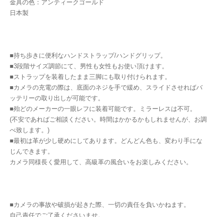
金具の色：アンティークゴールド
日本製
■持ち歩きに便利なハンドストラップ/ハンドグリップ。
■3段階サイズ調節にて、男性も女性もお使い頂けます。
■ストラップを装着したまま三脚にも取り付けられます。
■カメラの充電の際は、底面のネジを手で緩め、スライドさせればバ
ッテリーの取り出しが可能です。
■殆どのメーカーの一眼レフに装着可能です。ミラーレスは不可。
(不安であればご相談ください。時間はかかるかもしれませんが、お調
べ致します。)
■最初は革が少し硬めにしてあります。どんどん色も、変わり手にな
じんできます。
カメラ同様長く愛用して、高級革の風合いをお楽しみください。
■カメラの事故や破損が起きた際、一切の責任を負いかねます。
自己責任でご了承くださいませ。